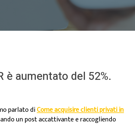
QR è aumentato del 52%.
mo parlato di
Come acquisire clienti privati in
ando un post accattivante e raccogliendo