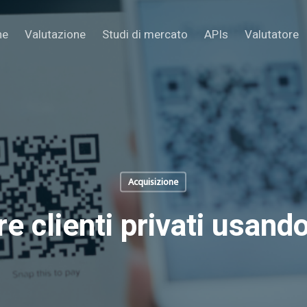
ne
Valutazione
Studi di mercato
APIs
Valutatore
Acquisizione
e clienti privati usand