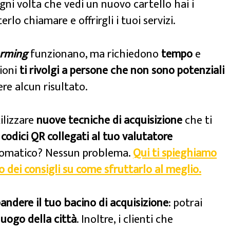
ni volta che vedi un nuovo cartello hai i
rlo chiamare e offrirgli i tuoi servizi.
arming
funzionano, ma richiedono
tempo
e
sioni
ti rivolgi a persone che non sono potenziali
re alcun risultato.
ilizzare
nuove tecniche di acquisizione
che ti
e
codici QR collegati al tuo valutatore
tomatico? Nessun problema.
Qui ti spieghiamo
 dei consigli su come sfruttarlo al meglio.
andere il tuo bacino di acquisizione
: potrai
luogo della città
. Inoltre, i clienti che