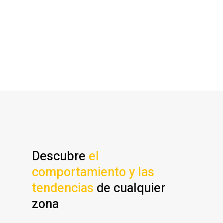
particulares
en tu correo cada
día con ayuda de nuestro
software inmobiliario.
PRUEBA GRATIS
Descubre
el
comportamiento y las
tendencias
de cualquier
zona