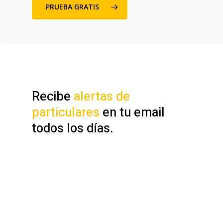
PRUEBA GRATIS
Recibe
alertas de
particulares
en tu email
todos los días.
Recibirás contactos de manera
automática. Podrás
crear zonas
y recibir
alertas de nuevos