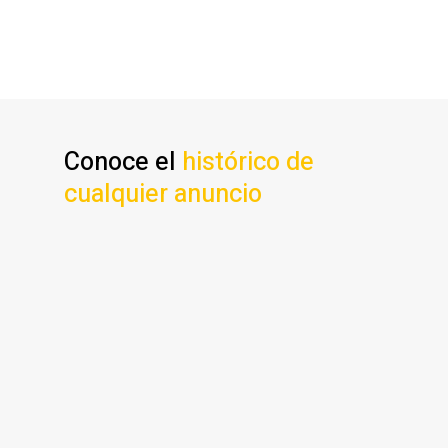
PRUEBA GRATIS
Conoce el
histórico de
cualquier anuncio
A través de nuestro algoritmo
de detección de duplicados vas a
poder conocer el histórico de un
anuncio, si hay otras agencias
que anuncian una de tus