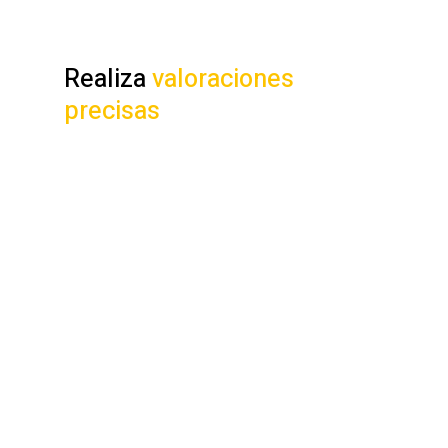
Realiza
valoraciones
precisas
El software inmobiliario
Betterplace te proporciona
la
mayor Base de Datos de testigos
del mercado
para valorar en
cualquier zona. Podrás
personalizar y ajustar tus
valoraciones con el fín de
conseguir valoraciones precisas.