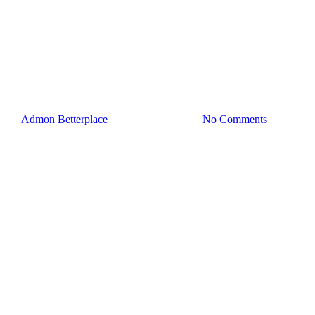
Aumenta tus Captaciones
Inmobiliarias con el Historial
de Precios de una Propiedad
By
Admon Betterplace
20 de agosto de 2024
No Comments